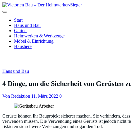
Zum
Inhalt
Just another WordPress site
springen
Victorien Bau – Der Heimwerke
Start
Haus und Bau
Garten
Heimwerken & Werkzeuge
Möbel & Einrichtung
Haustiere
4 Dinge, um die Sicherheit von Gerüsten z
Haus und Bau
4 Dinge, um die Sicherheit von Gerüsten z
Von Redaktion
11. März 2022
0
Gerüste können Ihr Bauprojekt sicherer machen. Sie verhindern, dass
verwenden müssen. Die Verwendung eines Gerüsts ist jedoch nicht risi
riskieren sie schwere Verletzungen und sogar den Tod.