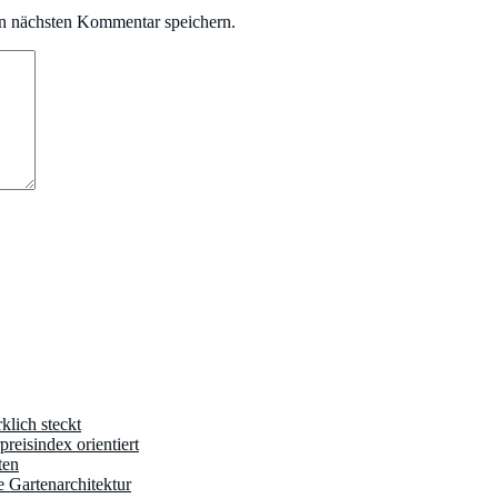
n nächsten Kommentar speichern.
klich steckt
reisindex orientiert
ten
e Gartenarchitektur