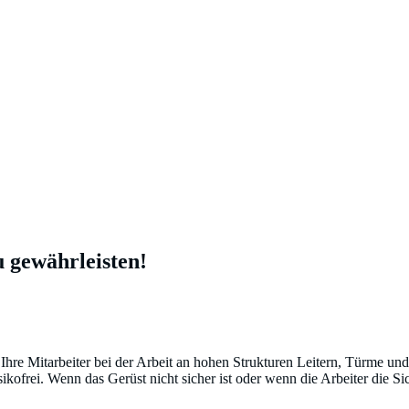
r-Sieger
u gewährleisten!
u gewährleisten!
 Ihre Mitarbeiter bei der Arbeit an hohen Strukturen Leitern, Türme un
kofrei. Wenn das Gerüst nicht sicher ist oder wenn die Arbeiter die Si