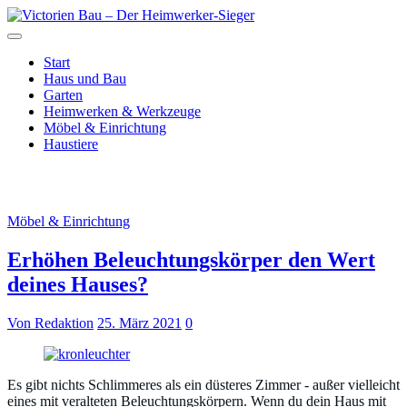
Zum
Inhalt
Just another WordPress site
springen
Victorien Bau – Der
Start
Haus und Bau
Heimwerker-Sieger
Garten
Heimwerken & Werkzeuge
Möbel & Einrichtung
Haustiere
Monat:
März 2021
Möbel & Einrichtung
Erhöhen Beleuchtungskörper den Wert
deines Hauses?
Von Redaktion
25. März 2021
0
Es gibt nichts Schlimmeres als ein düsteres Zimmer - außer vielleicht
eines mit veralteten Beleuchtungskörpern. Wenn du dein Haus mit