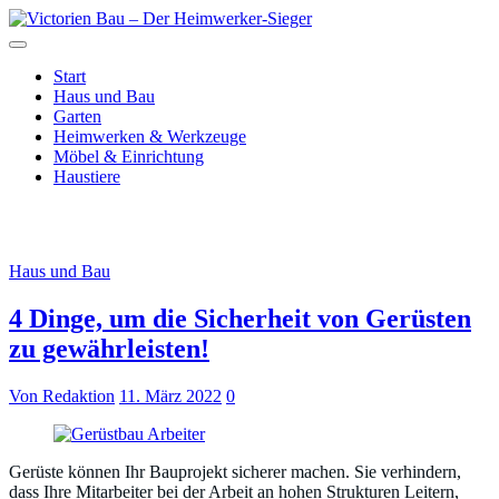
Zum
Inhalt
Just another WordPress site
springen
Victorien Bau – Der
Start
Haus und Bau
Heimwerker-Sieger
Garten
Heimwerken & Werkzeuge
Möbel & Einrichtung
Haustiere
Monat:
März 2022
Haus und Bau
4 Dinge, um die Sicherheit von Gerüsten
zu gewährleisten!
Von Redaktion
11. März 2022
0
Gerüste können Ihr Bauprojekt sicherer machen. Sie verhindern,
dass Ihre Mitarbeiter bei der Arbeit an hohen Strukturen Leitern,