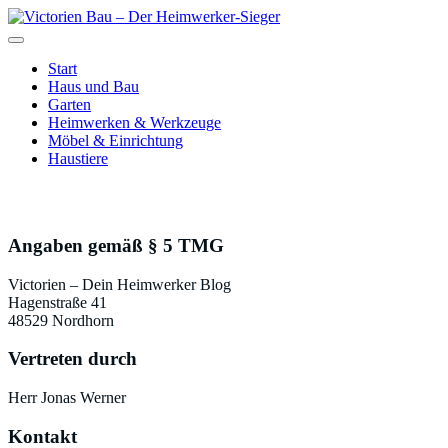
Zum
Inhalt
Just another WordPress site
springen
Victorien Bau – Der
Start
Haus und Bau
Heimwerker-Sieger
Garten
Heimwerken & Werkzeuge
Möbel & Einrichtung
Haustiere
Impressum
Angaben gemäß § 5 TMG
Victorien – Dein Heimwerker Blog
Hagenstraße 41
48529 Nordhorn
Vertreten durch
Herr Jonas Werner
Kontakt