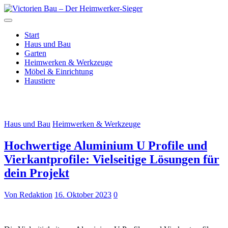
Zum
Inhalt
Just another WordPress site
springen
Victorien Bau – Der
Start
Haus und Bau
Heimwerker-Sieger
Garten
Heimwerken & Werkzeuge
Möbel & Einrichtung
Haustiere
Monat:
Oktober 2023
Haus und Bau
Heimwerken & Werkzeuge
Hochwertige Aluminium U Profile und
Vierkantprofile: Vielseitige Lösungen für
dein Projekt
Von Redaktion
16. Oktober 2023
0