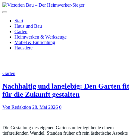
Zum
Inhalt
Just another WordPress site
springen
Victorien Bau – Der
Start
Haus und Bau
Heimwerker-Sieger
Garten
Heimwerken & Werkzeuge
Möbel & Einrichtung
Haustiere
Monat:
Mai 2026
Garten
Nachhaltig und langlebig: Den Garten fit
für die Zukunft gestalten
Von Redaktion
28. Mai 2026
0
Die Gestaltung des eigenen Gartens unterliegt heute einem
tiefgreifenden Wandel. Standen früher oft rein ästhetische Aspekte