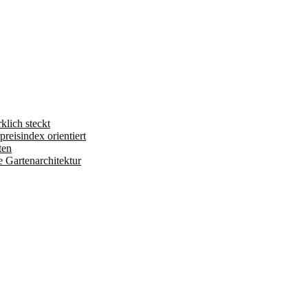
klich steckt
reisindex orientiert
ten
e Gartenarchitektur