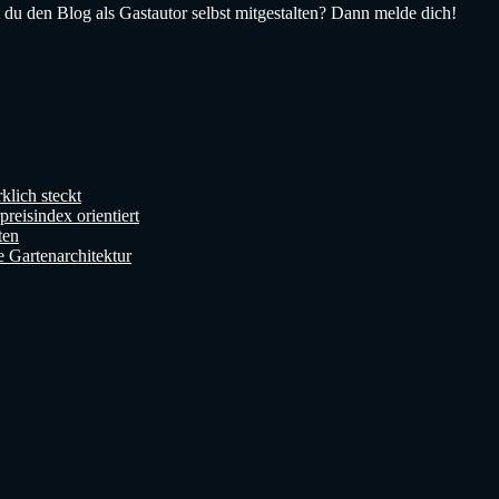
du den Blog als Gastautor selbst mitgestalten? Dann melde dich!
klich steckt
reisindex orientiert
ten
e Gartenarchitektur