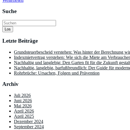
Weiterlesen
Suche
Los
Letzte Beiträge
Grundsteuerbescheid verstehen: Was hinter der Berechnung wir
Indexmietvertrag verstehen: Wie sich die Miete am Verbraucherp
Nachhaltig und langlebig: Den Garten fit für die Zukunft gestal
Nachhaltig, langlebig, barfußfreundlich: Der Guide für modern
Rohrbrüche: Ursachen, Folgen und Prävention
Archiv
Juli 2026
Juni 2026
Mai 2026
April 2026
April 2025
Dezember 2024
September 2024