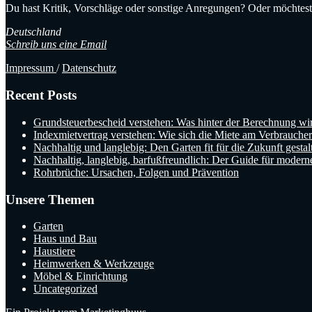
Du hast Kritik, Vorschläge oder sonstige Anregungen? Oder möchtest 
Deutschland
Schreib uns eine Email
Impressum
/
Datenschutz
Recent Posts
Grundsteuerbescheid verstehen: Was hinter der Berechnung wir
Indexmietvertrag verstehen: Wie sich die Miete am Verbraucherp
Nachhaltig und langlebig: Den Garten fit für die Zukunft gestal
Nachhaltig, langlebig, barfußfreundlich: Der Guide für modern
Rohrbrüche: Ursachen, Folgen und Prävention
Unsere Themen
Garten
Haus und Bau
Haustiere
Heimwerken & Werkzeuge
Möbel & Einrichtung
Uncategorized