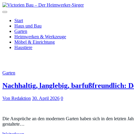
Zum
Inhalt
Just another WordPress site
springen
Victorien Bau – Der Heimwerke
Start
Haus und Bau
Garten
Heimwerken & Werkzeuge
Möbel & Einrichtung
Haustiere
Monat:
April 2026
Garten
Nachhaltig, langlebig, barfußfreundlich:
Von Redaktion
30. April 2026
0
Die Ansprüche an den modernen Garten haben sich in den letzten Jahr
gestaltete…